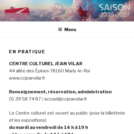
Aller
au
CENTRE CULTUREL JEAN
contenu
VILAR
principal
Menu
EN PRATIQUE
CENTRE CULTUREL JEAN VILAR
44 allée des Épines 78160 Marly-le-Roi
www.ccjeanvilar.fr
Renseignement, réservation, administration
01 39 58 74 87 / accueil@ccjeanvilar.fr
Le Centre culturel est ouvert au public (pour la billetterie
et les expositions)
du mardi au vendredi de 14 h à 19 h