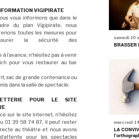
NFORMATION VIGIPIRATE
ous vous informons que dans le
adre du plan Vigipirate, nous
renons toutes les mesures pour
samedi 10 
ssurer la sécurité des
BRASSER D
à l’avance, n’hésitez pas à venir
ch pour vous restaurer au bar
t, sac de grande contenance ou
mis dans la salle de spectacle.
LETTERIE POUR LE SITE
RE
ace sur le site internet, n’hésitez
u 01 39 58 74 87, il peut rester
mercredi 1
LA CONVIVI
irecte au théâtre et nous avons
l’orthograp
d’attente pour les spectacles