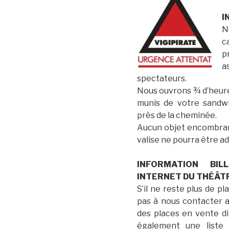
I
N
c
p
a
spectateurs.
Nous ouvrons ¾ d’heure 
munis de votre sandwi
près de la cheminée.
Aucun objet encombran
valise ne pourra être ad
INFORMATION BIL
INTERNET DU THÉÂT
S’il ne reste plus de pl
pas à nous contacter a
des places en vente d
également une liste 