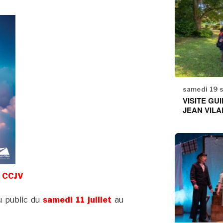
samedi 19 
VISITE GU
JEAN VILA
u CCJV
u public du
samedi 11 juillet
au