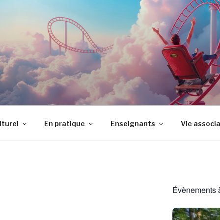
LTUREL JEAN VILAR
lturel
En pratique
Enseignants
Vie associ
Évènements à