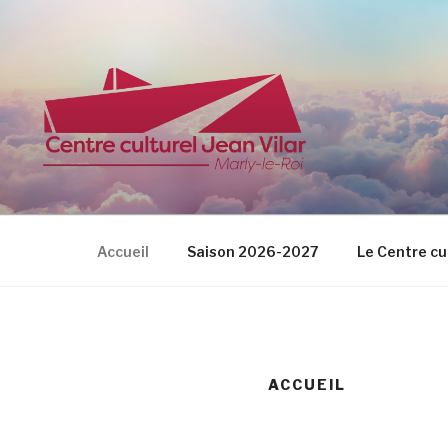
Aller
au
contenu
principal
CENTRE CU
Accueil
Saison 2026-2027
Le Centre cu
ACCUEIL