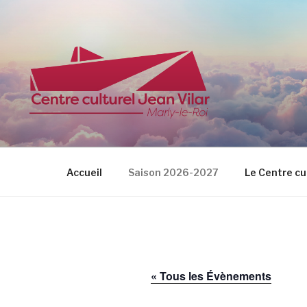
Aller
au
contenu
principal
CENTRE CU
Accueil
Saison 2026-2027
Le Centre cu
« Tous les Évènements