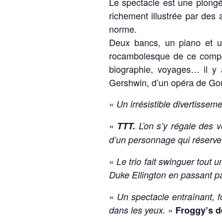
Le spectacle est une plongé
richement illustrée par des a
norme.
Deux bancs, un piano et un
rocambolesque de ce composi
biographie, voyages… il y 
Gershwin, d’un opéra de Go
«
Un irrésistible divertisseme
«
TTT.
L’on s’y régale des v
d’un personnage qui réserve
«
Le trio fait swinguer tout u
Duke Ellington en passant p
«
Un spectacle entraînant, f
»
dans les yeux.
Froggy’s d