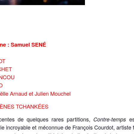
ène : Samuel SENÉ
OT
UCHET
BANCOU
O
lle Arnaud et Julien Mouchel
CÈNES TCHANKÉES
entes de quelques rares partitions,
es
Contre-temps
vie incroyable et méconnue de François Courdot, artiste f