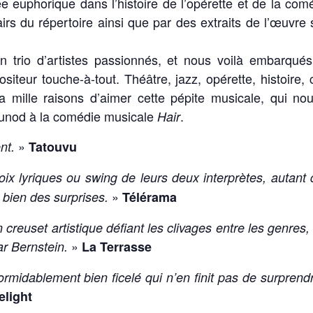
e euphorique dans l’histoire de l’opérette et de la co
irs du répertoire ainsi que par des extraits de l’œuvre 
 trio d’artistes passionnés, et nous voilà embarqués 
teur touche-à-tout. Théâtre, jazz, opérette, histoire
a mille raisons d’aimer cette pépite musicale, qui no
unod à la comédie musicale
.
Hair
»
nt.
Tatouvu
oix lyriques ou swing de leurs deux interprètes, autant
»
 bien des surprises.
Télérama
n creuset artistique défiant les clivages entre les genres
»
ar Bernstein.
La Terrasse
ormidablement bien ficelé qui n’en finit pas de surprendr
elight