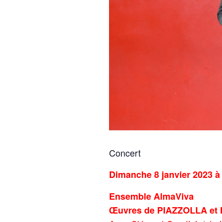
Concert
Dimanche 8 janvier 2023 à
Ensemble AlmaViva
Œuvres de PIAZZOLLA et