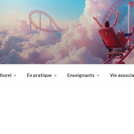
LTUREL JEAN VILAR
lturel
En pratique
Enseignants
Vie associ