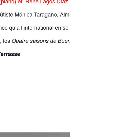
 (piano) et René Lagos Díaz (guitare)
flûtiste Mónica Taragano, AlmaViva est un ensemble inst
ce qu’à l’international en se produisant, aussi bien au
, les
et
d’
Quatre saisons de Buenos Aires
Adios Nonino
Terrasse