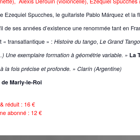
nette), Alexis Derouin (violoncelle), Ezequiel Spucches
e Ezequiel Spucches, le guitariste Pablo Márquez et la 
fil de ses années d’existence une renommée tant en Fran
« transatlantique » :
,
Histoire du tango
Le Grand Tango
) Une exemplaire formation à géométrie variable. »
La 
 la fois précise et profonde. » Clarín (Argentine)
e de Marly-le-Roi
 & réduit : 16 €
une abonné : 12 €