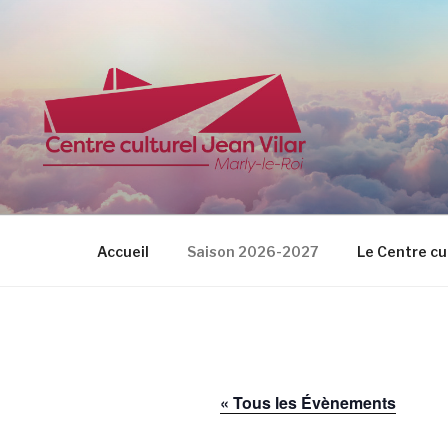
Aller
au
contenu
principal
CENTRE CU
Accueil
Saison 2026-2027
Le Centre cu
« Tous les Évènements