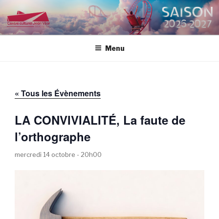
Aller
au
CENTRE CULTUREL JEAN
contenu
VILAR
principal
Menu
« Tous les Évènements
LA CONVIVIALITÉ, La faute de
l’orthographe
mercredi 14 octobre - 20h00