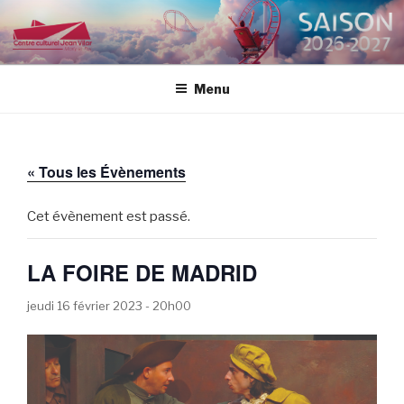
Aller
au
CENTRE CULTUREL JEAN
contenu
VILAR
principal
Menu
« Tous les Évènements
Cet évènement est passé.
LA FOIRE DE MADRID
jeudi 16 février 2023 - 20h00