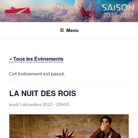
Aller
au
CENTRE CULTUREL JEAN
contenu
VILAR
principal
Menu
« Tous les Évènements
Cet évènement est passé.
LA NUIT DES ROIS
jeudi 1 décembre 2022 - 20h00