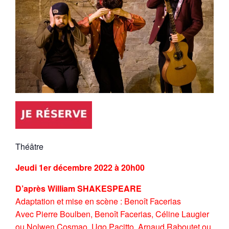
Théâtre
Jeudi 1er décembre 2022 à 20h00
D’après William SHAKESPEARE
Adaptation et mise en scène : Benoît Facerias
Avec Pierre Boulben, Benoît Facerias, Céline Laugier
ou Nolwen Cosmao, Ugo Pacitto, Arnaud Raboutet ou