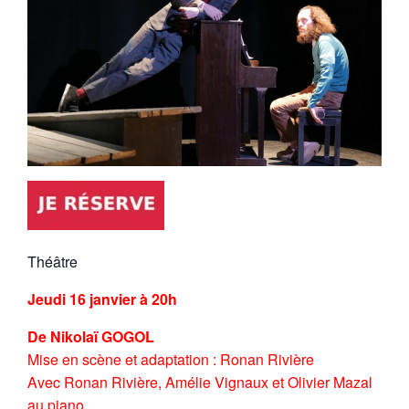
Théâtre
Jeudi 16 janvier à 20h
De Nikolaï GOGOL
Mise en scène et adaptation : Ronan Rivière
Avec Ronan Rivière, Amélie Vignaux et Olivier Mazal
au piano