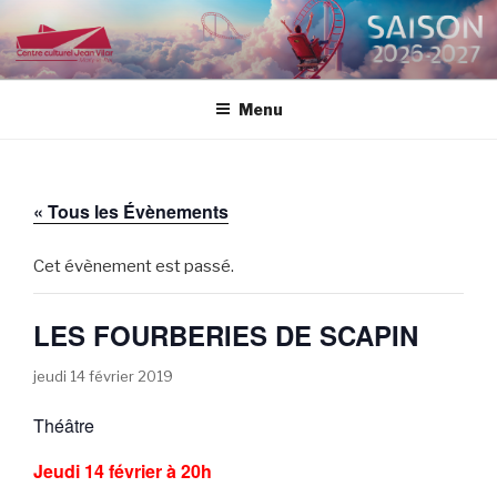
Aller
au
CENTRE CULTUREL JEAN
contenu
VILAR
principal
Menu
« Tous les Évènements
Cet évènement est passé.
LES FOURBERIES DE SCAPIN
jeudi 14 février 2019
Théâtre
Jeudi 14 février à 20h