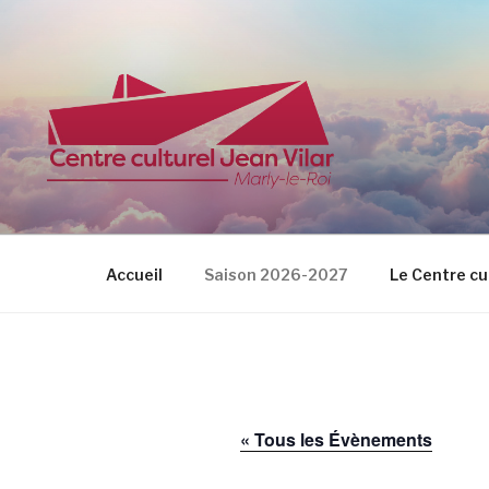
Aller
au
contenu
principal
CENTRE CU
Accueil
Saison 2026-2027
Le Centre cu
« Tous les Évènements