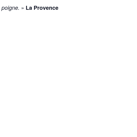
»
c poigne.
La Provence