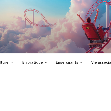
LTUREL JEAN VILAR
lturel
En pratique
Enseignants
Vie associ