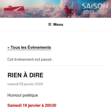
Aller
au
CENTRE CULTUREL JEAN
contenu
VILAR
principal
Menu
« Tous les Évènements
Cet évènement est passé.
RIEN À DIRE
samedi 19 janvier 2019
Humour poétique
Samedi 19 janvier à 20h30