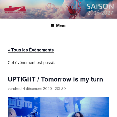
Aller
au
CENTRE CULTUREL JEAN
contenu
VILAR
principal
Menu
« Tous les Évènements
Cet évènement est passé.
UPTIGHT / Tomorrow is my turn
vendredi 4 décembre 2020 - 20h30