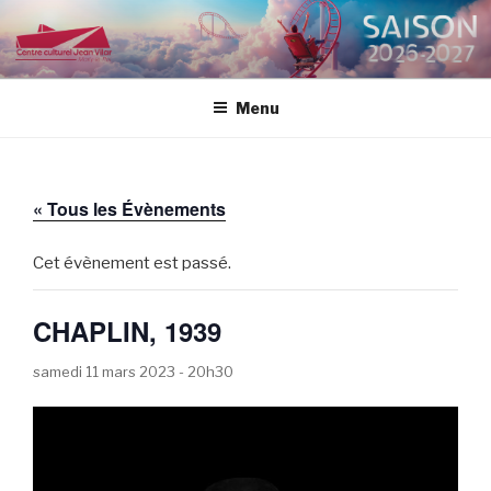
Aller
au
CENTRE CULTUREL JEAN
contenu
VILAR
principal
Menu
« Tous les Évènements
Cet évènement est passé.
CHAPLIN, 1939
samedi 11 mars 2023 - 20h30