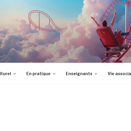
LTUREL JEAN VILAR
lturel
En pratique
Enseignants
Vie associ