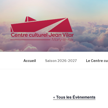
Aller
au
contenu
principal
CENTRE CU
Accueil
Saison 2026-2027
Le Centre cu
« Tous les Évènements