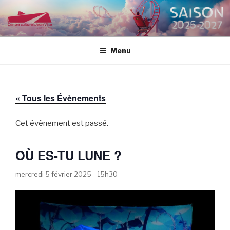
Aller
au
CENTRE CULTUREL JEAN
contenu
VILAR
principal
Menu
« Tous les Évènements
Cet évènement est passé.
OÙ ES-TU LUNE ?
mercredi 5 février 2025 - 15h30